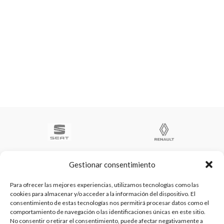
Gestionar consentimiento
Para ofrecer las mejores experiencias, utilizamos tecnologías como las
cookies para almacenar y/o acceder a la información del dispositivo. El
Te ayudamos a ser el numero 1
consentimiento de estas tecnologías nos permitirá procesar datos como el
C/ Arquimedes 61 nave 2. Fuenlabrada
comportamiento de navegación o las identificaciones únicas en este sitio.
WhatsApp +34 670604426
No consentir o retirar el consentimiento, puede afectar negativamente a