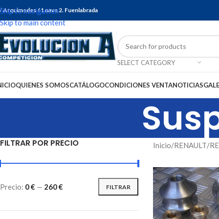
/ Arquimedes 61 nave 2. Fuenlabrada
Skip to navigation
Skip to main content
SELECT CATEGORY
NICIO
QUIENES SOMOS
CATÁLOGO
CONDICIONES VENTA
NOTICIAS
GALE
Susp
FILTRAR POR PRECIO
Inicio
RENAULT
RE
Precio:
0 €
—
260 €
FILTRAR