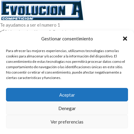
Te ayudamos a ser el numero 1
C/ Arquimedes 61 nave 2. Fuenlabrada
WhatsApp +34 670604426
Gestionar consentimiento
+34 916659294
Para ofrecer las mejores experiencias, utilizamos tecnologías como las
ENTRADAS RECIENTES
cookies para almacenar y/o acceder a la información del dispositivo. El
consentimiento de estas tecnologías nos permitirá procesar datos como el
comportamiento de navegación o las identificaciones únicas en este sitio.
POLÍTICAS
No consentir o retirar el consentimiento, puede afectar negativamente a
ciertas características y funciones.
ENLACES
CATEGORIAS
Aceptar
2025 | Evolucion-A Competicion: Fabricación y distribución,
Denegar
comercialización de repuestos para automóvil
Ver preferencias