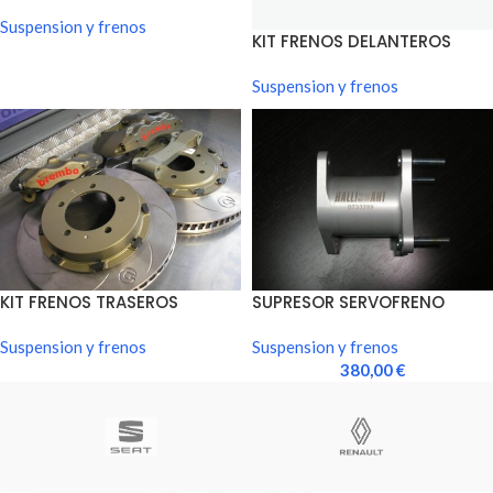
BREMBO VO ASFALTO
355mm
Suspension y frenos
KIT FRENOS DELANTEROS
BREMBO VO TIERRA
Suspension y frenos
KIT FRENOS TRASEROS
SUPRESOR SERVOFRENO
BREMBO VO ASFALTO/TIERRA
(BRAKE BOOSTER)
Suspension y frenos
Suspension y frenos
380,00
€