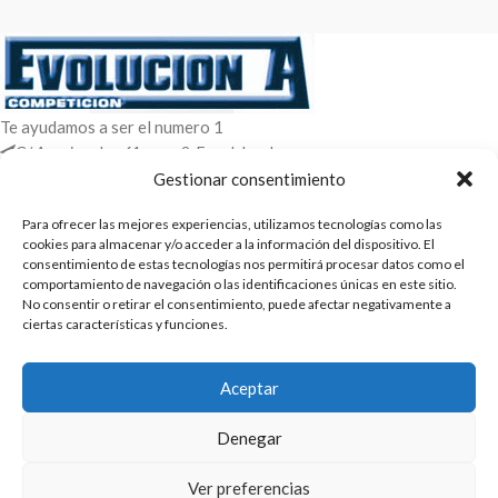
Te ayudamos a ser el numero 1
C/ Arquimedes 61 nave 2. Fuenlabrada
WhatsApp +34 670604426
Gestionar consentimiento
+34 916659294
Para ofrecer las mejores experiencias, utilizamos tecnologías como las
ENTRADAS RECIENTES
cookies para almacenar y/o acceder a la información del dispositivo. El
consentimiento de estas tecnologías nos permitirá procesar datos como el
comportamiento de navegación o las identificaciones únicas en este sitio.
POLÍTICAS
No consentir o retirar el consentimiento, puede afectar negativamente a
ciertas características y funciones.
ENLACES
CATEGORIAS
Aceptar
2025 | Evolucion-A Competicion: Fabricación y distribución,
Denegar
comercialización de repuestos para automóvil
Ver preferencias