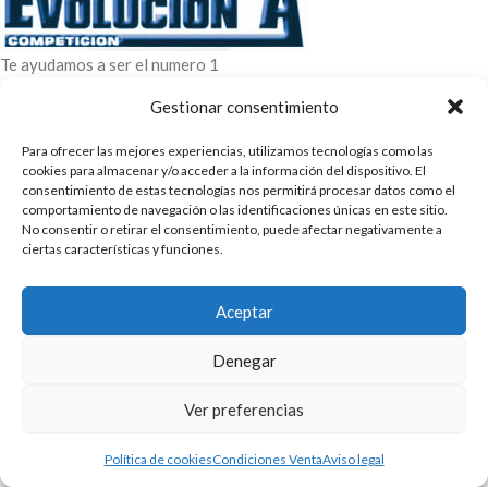
Te ayudamos a ser el numero 1
C/ Arquimedes 61 nave 2. Fuenlabrada
Gestionar consentimiento
WhatsApp +34 670604426
+34 916659294
Para ofrecer las mejores experiencias, utilizamos tecnologías como las
cookies para almacenar y/o acceder a la información del dispositivo. El
ENTRADAS RECIENTES
consentimiento de estas tecnologías nos permitirá procesar datos como el
comportamiento de navegación o las identificaciones únicas en este sitio.
POLÍTICAS
No consentir o retirar el consentimiento, puede afectar negativamente a
ciertas características y funciones.
ENLACES
Aceptar
CATEGORIAS
2025 | Evolucion-A Competicion: Fabricación y distribución,
Denegar
comercialización de repuestos para automóvil
Ver preferencias
Política de cookies
Condiciones Venta
Aviso legal
Shop
Filters
Cart
My account