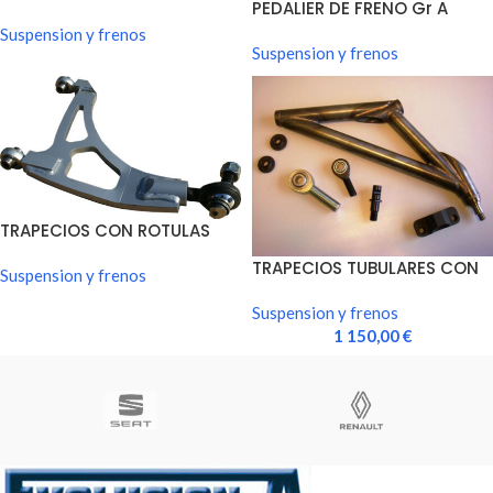
PEDALIER DE FRENO Gr A
FCP845H
DOBLE BOMBA FRENO.
Suspension y frenos
Suspension y frenos
TRAPECIOS CON ROTULAS
UNIBAL ECONOMICOS 205
TRAPECIOS TUBULARES CON
RALLYE…
Suspension y frenos
ROTULAS UNIBAL 205 RALLYE…
Suspension y frenos
1 150,00
€