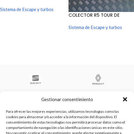
Sistema de Escape y turbos
COLECTOR R5 TOUR DE
CORSE
Sistema de Escape y turbos
Gestionar consentimiento
Para ofrecer las mejores experiencias, utilizamos tecnologías como las
cookies para almacenar y/o acceder a la información del dispositivo. El
Te ayudamos a ser el numero 1
consentimiento de estas tecnologías nos permitirá procesar datos como el
C/ Arquimedes 61 nave 2. Fuenlabrada
comportamiento de navegación o las identificaciones únicas en este sitio.
WhatsApp +34 670604426
No consentir o retirar el consentimiento, puede afectar negativamente a