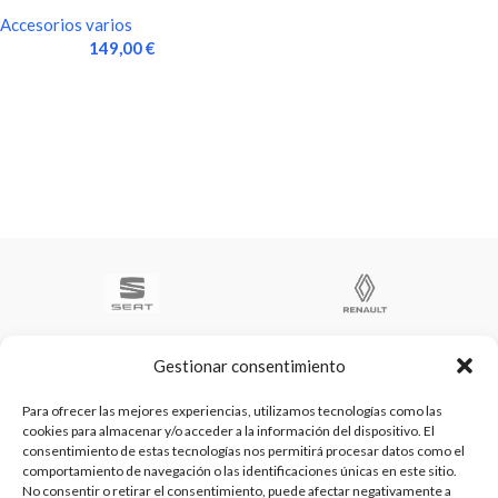
GR N / GR A SUMERGIDA
Accesorios varios
149,00
€
Gestionar consentimiento
Para ofrecer las mejores experiencias, utilizamos tecnologías como las
cookies para almacenar y/o acceder a la información del dispositivo. El
Te ayudamos a ser el numero 1
consentimiento de estas tecnologías nos permitirá procesar datos como el
C/ Arquimedes 61 nave 2. Fuenlabrada
comportamiento de navegación o las identificaciones únicas en este sitio.
WhatsApp +34 670604426
No consentir o retirar el consentimiento, puede afectar negativamente a