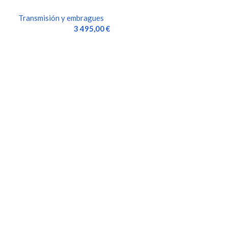
VELOCIDADES, GRUPO…
Transmisión y embragues
3 495,00
€