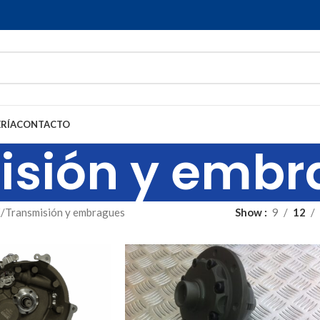
RÍA
CONTACTO
isión y embr
X
Transmisión y embragues
Show
9
12