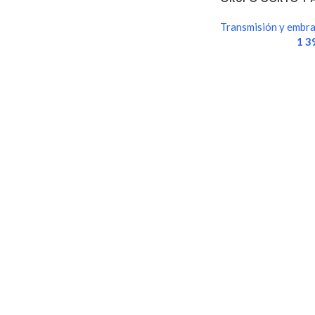
DISCOS MA
Transmisión y embr
1 3