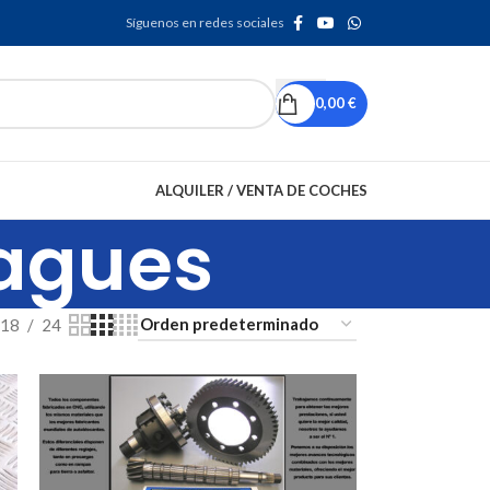
Síguenos en redes sociales
0,00
€
ALQUILER / VENTA DE COCHES
agues
18
24