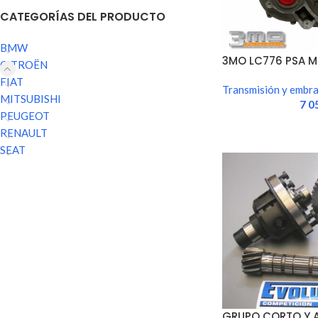
CATEGORÍAS DEL PRODUCTO
BMW
3MO LC776 PSA 
CITROËN
SECUENCIAL 6…
FIAT
Transmisión y embr
MITSUBISHI
7 0
PEUGEOT
RENAULT
SEAT
GRUPO CORTO Y 