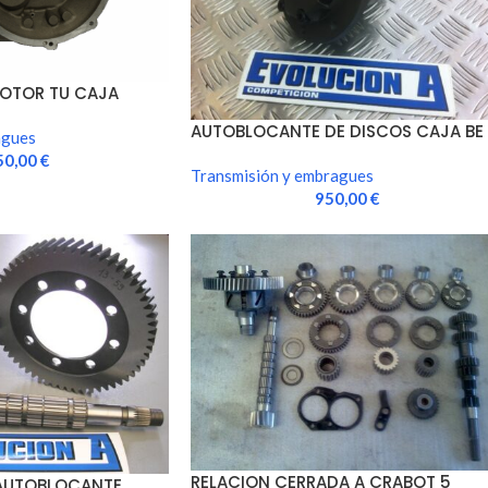
MOTOR TU CAJA
AUTOBLOCANTE DE DISCOS CAJA BE
agues
50,00
€
Transmisión y embragues
950,00
€
RELACION CERRADA A CRABOT 5
AUTOBLOCANTE