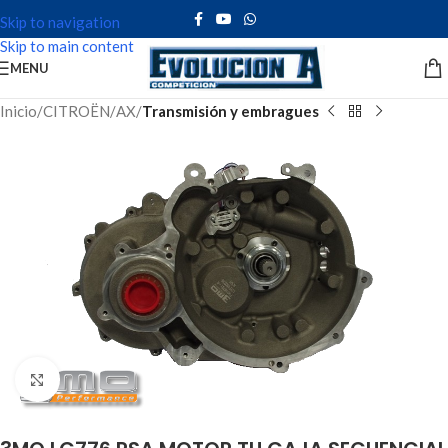
Skip to navigation
Skip to main content
MENU
Inicio
CITROËN
AX
Transmisión y embragues
Click to enlarge