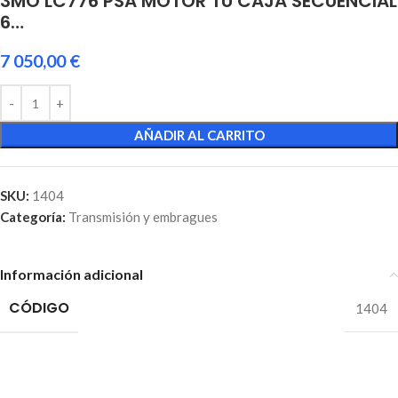
3MO LC776 PSA MOTOR TU CAJA SECUENCIAL
6…
7 050,00
€
AÑADIR AL CARRITO
SKU:
1404
Categoría:
Transmisión y embragues
Información adicional
CÓDIGO
1404