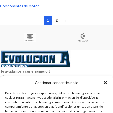
FIAT/SEAT 600
Componentes de motor
1
2
→
Te ayudamos a ser el numero 1
C/ Arquimedes 61 nave 2. Fuenlabrada
WhatsApp +34 670604426
Gestionar consentimiento
+34 916659294
Para ofrecer las mejores experiencias, utilizamos tecnologías como las
ENTRADAS RECIENTES
cookies para almacenar y/o acceder a la información del dispositivo. El
consentimiento de estas tecnologías nos permitirá procesar datos como el
comportamiento de navegación o las identificaciones únicas en este sitio.
POLÍTICAS
No consentir o retirar el consentimiento, puede afectar negativamente a