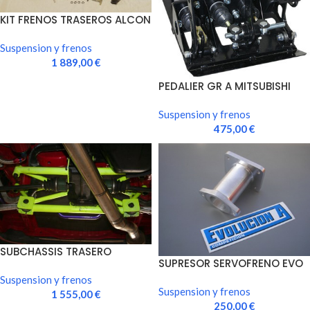
KIT FRENOS TRASEROS ALCON
343X28 4 PISTONES.
Suspension y frenos
1 889,00
€
PEDALIER GR A MITSUBISHI
EVO
Suspension y frenos
475,00
€
SUBCHASSIS TRASERO
SUPRESOR SERVOFRENO EVO
TUBULAR TIPO WRC/GrA/R4
7/8/9
Suspension y frenos
Suspension y frenos
1 555,00
€
250,00
€