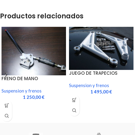
Productos relacionados
JUEGO DE TRAPECIOS
FRENO DE MANO
DELANTEROS
HOMOLOGADO Gr N
Suspension y frenos
(incluye bomba…
Suspension y frenos
1 495,00
€
1 250,00
€