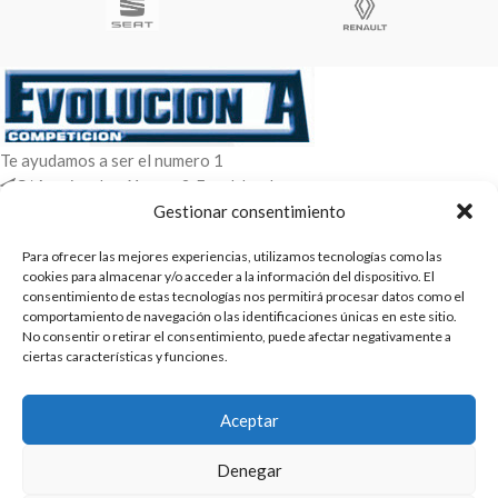
Te ayudamos a ser el numero 1
C/ Arquimedes 61 nave 2. Fuenlabrada
WhatsApp +34 670604426
Gestionar consentimiento
+34 916659294
Para ofrecer las mejores experiencias, utilizamos tecnologías como las
cookies para almacenar y/o acceder a la información del dispositivo. El
ENTRADAS RECIENTES
consentimiento de estas tecnologías nos permitirá procesar datos como el
comportamiento de navegación o las identificaciones únicas en este sitio.
POLÍTICAS
No consentir o retirar el consentimiento, puede afectar negativamente a
ciertas características y funciones.
ENLACES
CATEGORIAS
Aceptar
2025 | Evolucion-A Competicion: Fabricación y distribución,
Denegar
comercialización de repuestos para automóvil