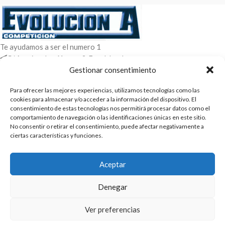
Te ayudamos a ser el numero 1
C/ Arquimedes 61 nave 2. Fuenlabrada
WhatsApp +34 670604426
Gestionar consentimiento
+34 916659294
Para ofrecer las mejores experiencias, utilizamos tecnologías como las
ENTRADAS RECIENTES
cookies para almacenar y/o acceder a la información del dispositivo. El
consentimiento de estas tecnologías nos permitirá procesar datos como el
comportamiento de navegación o las identificaciones únicas en este sitio.
POLÍTICAS
No consentir o retirar el consentimiento, puede afectar negativamente a
ciertas características y funciones.
ENLACES
CATEGORIAS
Aceptar
2025 | Evolucion-A Competicion: Fabricación y distribución,
Denegar
comercialización de repuestos para automóvil
Ver preferencias