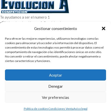
Te ayudamos a ser el numero 1
C/ Arquimedes 61 nave 2. Fuenlabrada
WhatsApp +34 670604426
Gestionar consentimiento
+34 916659294
Para ofrecer las mejores experiencias, utilizamos tecnologías como las
ENTRADAS RECIENTES
cookies para almacenar y/o acceder a la información del dispositivo. El
consentimiento de estas tecnologías nos permitirá procesar datos como el
comportamiento de navegación o las identificaciones únicas en este sitio.
POLÍTICAS
No consentir o retirar el consentimiento, puede afectar negativamente a
ciertas características y funciones.
ENLACES
CATEGORIAS
Aceptar
2025 | Evolucion-A Competicion: Fabricación y distribución,
Denegar
comercialización de repuestos para automóvil
Ver preferencias
Política de cookies
Condiciones Venta
Aviso legal