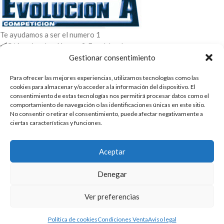
Te ayudamos a ser el numero 1
C/ Arquimedes 61 nave 2. Fuenlabrada
WhatsApp +34 670604426
Gestionar consentimiento
+34 916659294
Para ofrecer las mejores experiencias, utilizamos tecnologías como las
ENTRADAS RECIENTES
cookies para almacenar y/o acceder a la información del dispositivo. El
consentimiento de estas tecnologías nos permitirá procesar datos como el
comportamiento de navegación o las identificaciones únicas en este sitio.
POLÍTICAS
No consentir o retirar el consentimiento, puede afectar negativamente a
ciertas características y funciones.
ENLACES
CATEGORIAS
Aceptar
2025 | Evolucion-A Competicion: Fabricación y distribución,
Denegar
comercialización de repuestos para automóvil
Ver preferencias
Política de cookies
Condiciones Venta
Aviso legal