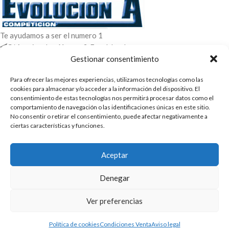
Te ayudamos a ser el numero 1
C/ Arquimedes 61 nave 2. Fuenlabrada
WhatsApp +34 670604426
Gestionar consentimiento
+34 916659294
Para ofrecer las mejores experiencias, utilizamos tecnologías como las
ENTRADAS RECIENTES
cookies para almacenar y/o acceder a la información del dispositivo. El
consentimiento de estas tecnologías nos permitirá procesar datos como el
comportamiento de navegación o las identificaciones únicas en este sitio.
POLÍTICAS
No consentir o retirar el consentimiento, puede afectar negativamente a
ciertas características y funciones.
ENLACES
CATEGORIAS
Aceptar
2025 | Evolucion-A Competicion: Fabricación y distribución,
Denegar
comercialización de repuestos para automóvil
Ver preferencias
Política de cookies
Condiciones Venta
Aviso legal