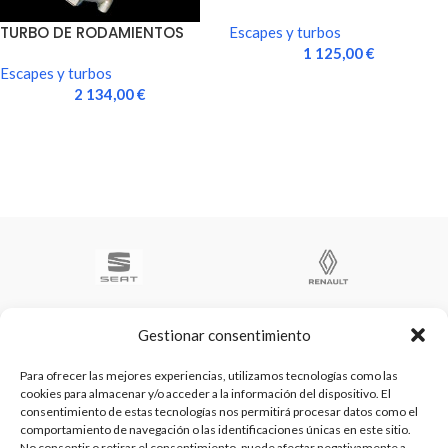
HOMOLOGACION
TURBO DE RODAMIENTOS
Escapes y turbos
Mitsubishi Evo
1 125,00
€
Escapes y turbos
2 134,00
€
Gestionar consentimiento
Para ofrecer las mejores experiencias, utilizamos tecnologías como las
cookies para almacenar y/o acceder a la información del dispositivo. El
Te ayudamos a ser el numero 1
consentimiento de estas tecnologías nos permitirá procesar datos como el
C/ Arquimedes 61 nave 2. Fuenlabrada
comportamiento de navegación o las identificaciones únicas en este sitio.
WhatsApp +34 670604426
No consentir o retirar el consentimiento, puede afectar negativamente a