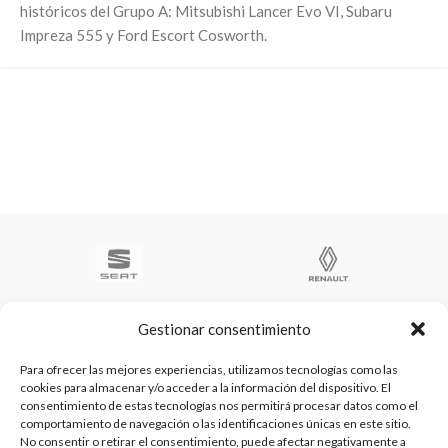
históricos del Grupo A: Mitsubishi Lancer Evo VI, Subaru
Impreza 555 y Ford Escort Cosworth.
Gestionar consentimiento
Para ofrecer las mejores experiencias, utilizamos tecnologías como las
cookies para almacenar y/o acceder a la información del dispositivo. El
Te ayudamos a ser el numero 1
consentimiento de estas tecnologías nos permitirá procesar datos como el
C/ Arquimedes 61 nave 2. Fuenlabrada
comportamiento de navegación o las identificaciones únicas en este sitio.
WhatsApp +34 670604426
No consentir o retirar el consentimiento, puede afectar negativamente a