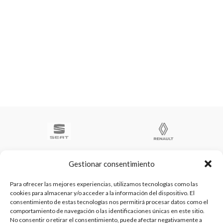
Gestionar consentimiento
Para ofrecer las mejores experiencias, utilizamos tecnologías como las
cookies para almacenar y/o acceder a la información del dispositivo. El
Te ayudamos a ser el numero 1
consentimiento de estas tecnologías nos permitirá procesar datos como el
C/ Arquimedes 61 nave 2. Fuenlabrada
comportamiento de navegación o las identificaciones únicas en este sitio.
WhatsApp +34 670604426
No consentir o retirar el consentimiento, puede afectar negativamente a