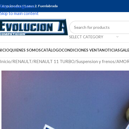
/ Arquimedes 61 nave 2. Fuenlabrada
Skip to navigation
Skip to main content
SELECT CATEGORY
NICIO
QUIENES SOMOS
CATÁLOGO
CONDICIONES VENTA
NOTICIAS
GALE
Inicio
RENAULT
RENAULT 11 TURBO
Suspension y frenos
AMORT