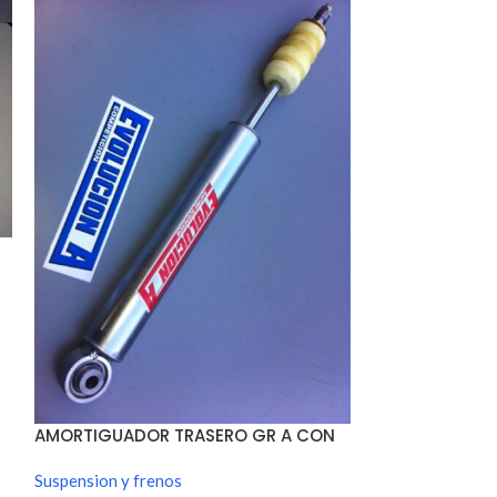
BARRA PUENTE 
ESTABILIZADO
Suspension y fre
AMORTIGUADOR TRASERO GR A CON
ROTULA.
Suspension y frenos