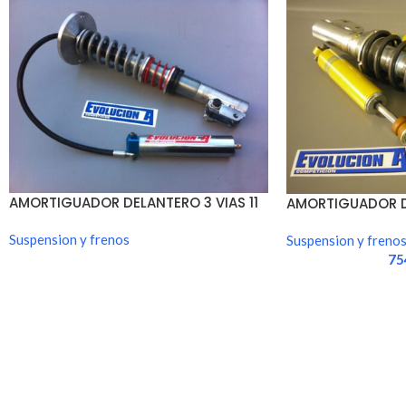
AMORTIGUADOR DELANTERO 3 VIAS 11
AMORTIGUADOR D
TURBO
GrA (unidad)
Suspension y frenos
Suspension y freno
75