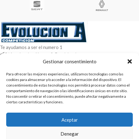
Te ayudamos a ser el numero 1
C/ Arquimedes 61 nave 2. Fuenlabrada
WhatsApp +34 670604426
Gestionar consentimiento
+34 916659294
Para ofrecer las mejores experiencias, utilizamos tecnologías como las
cookies para almacenar y/o acceder a la información del dispositivo. El
ENTRADAS RECIENTES
consentimiento de estas tecnologías nos permitirá procesar datos como el
comportamiento de navegación o las identificaciones únicas en este sitio.
POLÍTICAS
No consentir o retirar el consentimiento, puede afectar negativamente a
ciertas características y funciones.
ENLACES
CATEGORIAS
Aceptar
2025 | Evolucion-A Competicion: Fabricación y distribución,
Denegar
comercialización de repuestos para automóvil