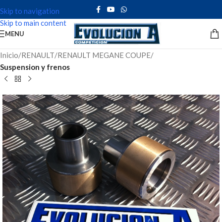
Skip to navigation
Skip to main content
MENU
Inicio
RENAULT
RENAULT MEGANE COUPE
Suspension y frenos