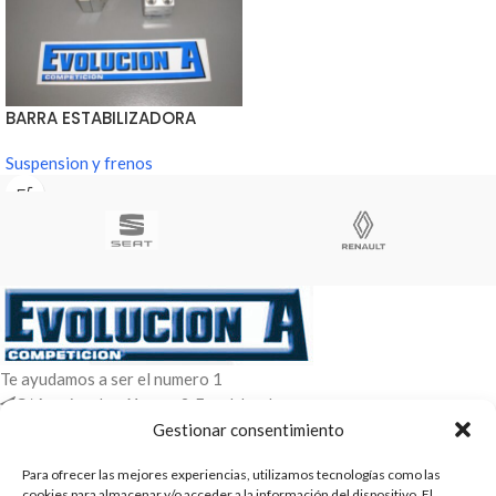
BARRA ESTABILIZADORA
CUERPOS
Suspension y frenos
Te ayudamos a ser el numero 1
C/ Arquimedes 61 nave 2. Fuenlabrada
WhatsApp +34 670604426
Gestionar consentimiento
+34 916659294
Para ofrecer las mejores experiencias, utilizamos tecnologías como las
cookies para almacenar y/o acceder a la información del dispositivo. El