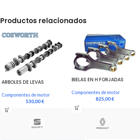
Productos relacionados
BIELAS EN H FORJADAS
ARBOLES DE LEVAS
COSWORTH
COSWORTH EVO 5/6/7/8
Componentes de motor
(medium)
Componentes de motor
825,00
€
530,00
€