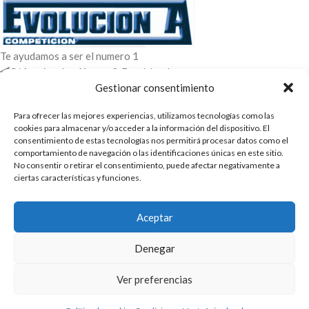
Te ayudamos a ser el numero 1
C/ Arquimedes 61 nave 2. Fuenlabrada
WhatsApp +34 670604426
Gestionar consentimiento
+34 916659294
Para ofrecer las mejores experiencias, utilizamos tecnologías como las
cookies para almacenar y/o acceder a la información del dispositivo. El
ENTRADAS RECIENTES
consentimiento de estas tecnologías nos permitirá procesar datos como el
comportamiento de navegación o las identificaciones únicas en este sitio.
POLÍTICAS
No consentir o retirar el consentimiento, puede afectar negativamente a
ciertas características y funciones.
ENLACES
CATEGORIAS
Aceptar
2025 | Evolucion-A Competicion: Fabricación y distribución,
Denegar
comercialización de repuestos para automóvil
Ver preferencias