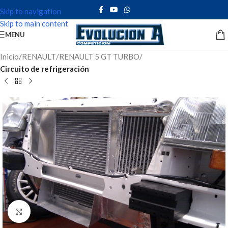
Skip to navigation
Skip to main content
MENU
Inicio
RENAULT
RENAULT 5 GT TURBO
Circuito de refrigeración
Click to enlarge