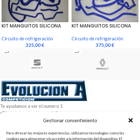
KIT MANGUITOS SILICONA
KIT MANGUITOS SILICONA
REFRIGERACION FASE 1
REFRIGERACION FASE 2
Circuito de refrigeración
Circuito de refrigeración
325,00
€
375,00
€
Te ayudamos a ser el numero 1
C/ Arquimedes 61 nave 2. Fuenlabrada
WhatsApp +34 670604426
Gestionar consentimiento
+34 916659294
Para ofrecer las mejores experiencias, utilizamos tecnologías como las
ENTRADAS RECIENTES
cookies para almacenar y/o acceder a la información del dispositivo. El