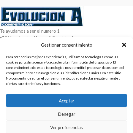
Te ayudamos a ser el numero 1
C/ Arquimedes 61 nave 2. Fuenlabrada
WhatsApp +34 670604426
Gestionar consentimiento
+34 916659294
Para ofrecer las mejores experiencias, utilizamos tecnologías como las
ENTRADAS RECIENTES
cookies para almacenar y/o acceder a la información del dispositivo. El
consentimiento de estas tecnologías nos permitirá procesar datos como el
comportamiento de navegación o las identificaciones únicas en este sitio.
POLÍTICAS
No consentir o retirar el consentimiento, puede afectar negativamente a
ciertas características y funciones.
ENLACES
CATEGORIAS
Aceptar
2025 | Evolucion-A Competicion: Fabricación y distribución,
Denegar
comercialización de repuestos para automóvil
Ver preferencias