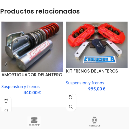
Productos relacionados
KIT FRENOS DELANTEROS
AMORTIGUADOR DELANTERO
BREMBO 4 PISTONES 300MM
EVOLUCION-A REGULABLE
Suspension y frenos
EN…
Suspension y frenos
995,00
€
440,00
€