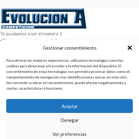
Te ayudamos a ser el numero 1
C/ Arquimedes 61 nave 2. Fuenlabrada
WhatsApp +34 670604426
Gestionar consentimiento
+34 916659294
Para ofrecer las mejores experiencias, utilizamos tecnologías como las
ENTRADAS RECIENTES
cookies para almacenar y/o acceder a la información del dispositivo. El
consentimiento de estas tecnologías nos permitirá procesar datos como el
comportamiento de navegación o las identificaciones únicas en este sitio.
POLÍTICAS
No consentir o retirar el consentimiento, puede afectar negativamente a
ciertas características y funciones.
ENLACES
CATEGORIAS
Aceptar
2025 | Evolucion-A Competicion: Fabricación y distribución,
Denegar
comercialización de repuestos para automóvil
Ver preferencias