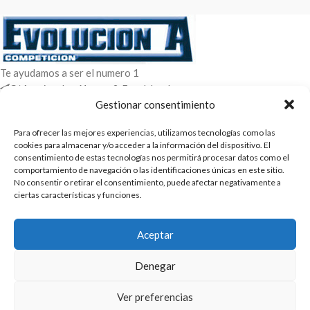
Te ayudamos a ser el numero 1
C/ Arquimedes 61 nave 2. Fuenlabrada
WhatsApp +34 670604426
Gestionar consentimiento
+34 916659294
Para ofrecer las mejores experiencias, utilizamos tecnologías como las
cookies para almacenar y/o acceder a la información del dispositivo. El
ENTRADAS RECIENTES
consentimiento de estas tecnologías nos permitirá procesar datos como el
comportamiento de navegación o las identificaciones únicas en este sitio.
POLÍTICAS
No consentir o retirar el consentimiento, puede afectar negativamente a
ciertas características y funciones.
ENLACES
CATEGORIAS
Aceptar
2025 | Evolucion-A Competicion: Fabricación y distribución,
Denegar
comercialización de repuestos para automóvil
Ver preferencias