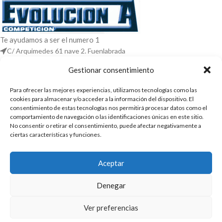
Te ayudamos a ser el numero 1
C/ Arquimedes 61 nave 2. Fuenlabrada
WhatsApp +34 670604426
Gestionar consentimiento
+34 916659294
Para ofrecer las mejores experiencias, utilizamos tecnologías como las
ENTRADAS RECIENTES
cookies para almacenar y/o acceder a la información del dispositivo. El
consentimiento de estas tecnologías nos permitirá procesar datos como el
POLÍTICAS
comportamiento de navegación o las identificaciones únicas en este sitio.
No consentir o retirar el consentimiento, puede afectar negativamente a
ENLACES
ciertas características y funciones.
CATEGORIAS
Aceptar
2025 | Evolucion-A Competicion: Fabricación y distribución,
comercialización de repuestos para automóvil
Denegar
Ver preferencias