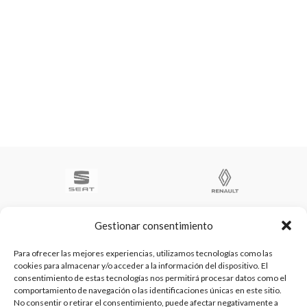
Gestionar consentimiento
Para ofrecer las mejores experiencias, utilizamos tecnologías como las
cookies para almacenar y/o acceder a la información del dispositivo. El
Te ayudamos a ser el numero 1
consentimiento de estas tecnologías nos permitirá procesar datos como el
C/ Arquimedes 61 nave 2. Fuenlabrada
comportamiento de navegación o las identificaciones únicas en este sitio.
WhatsApp +34 670604426
No consentir o retirar el consentimiento, puede afectar negativamente a