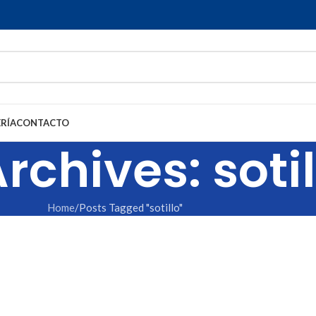
RÍA
CONTACTO
rchives: sotil
Home
Posts Tagged "sotillo"