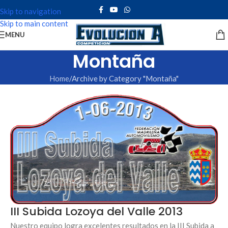
Skip to navigation
Skip to main content
MENU
Montaña
Home
Archive by Category "Montaña"
III Subida Lozoya del Valle 2013
Nuestro equipo logra excelentes resultados en la III Subida a