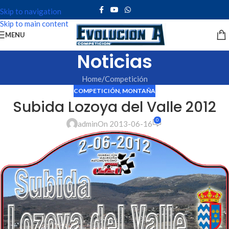
Skip to navigation
Skip to main content
MENU
Noticias
Home
Competición
COMPETICIÓN
,
MONTAÑA
Subida Lozoya del Valle 2012
0
admin
On 2013-06-16