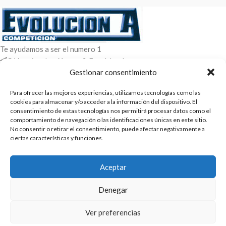
Te ayudamos a ser el numero 1
C/ Arquimedes 61 nave 2. Fuenlabrada
WhatsApp +34 670604426
Gestionar consentimiento
+34 916659294
Para ofrecer las mejores experiencias, utilizamos tecnologías como las
ENTRADAS RECIENTES
cookies para almacenar y/o acceder a la información del dispositivo. El
consentimiento de estas tecnologías nos permitirá procesar datos como el
comportamiento de navegación o las identificaciones únicas en este sitio.
POLÍTICAS
No consentir o retirar el consentimiento, puede afectar negativamente a
ciertas características y funciones.
ENLACES
CATEGORIAS
Aceptar
2025 | Evolucion-A Competicion: Fabricación y distribución,
Denegar
comercialización de repuestos para automóvil
Ver preferencias