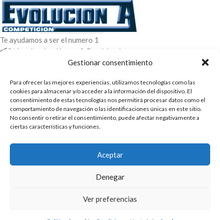
Te ayudamos a ser el numero 1
C/ Arquimedes 61 nave 2. Fuenlabrada
WhatsApp +34 670604426
Gestionar consentimiento
+34 916659294
Para ofrecer las mejores experiencias, utilizamos tecnologías como las
cookies para almacenar y/o acceder a la información del dispositivo. El
ENTRADAS RECIENTES
consentimiento de estas tecnologías nos permitirá procesar datos como el
comportamiento de navegación o las identificaciones únicas en este sitio.
POLÍTICAS
No consentir o retirar el consentimiento, puede afectar negativamente a
ciertas características y funciones.
ENLACES
CATEGORIAS
Aceptar
2025 | Evolucion-A Competicion: Fabricación y distribución,
Denegar
comercialización de repuestos para automóvil
Ver preferencias