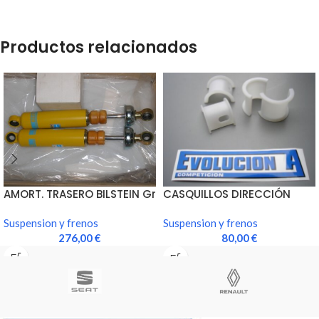
Productos relacionados
AMORT. TRASERO BILSTEIN Gr
CASQUILLOS DIRECCIÓN
A con rotulas unibal…
Suspension y frenos
Suspension y frenos
276,00
€
80,00
€