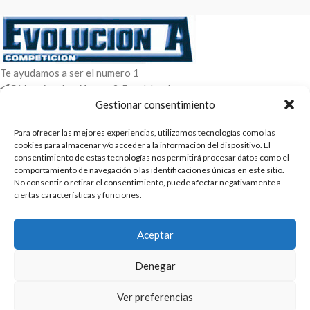
Te ayudamos a ser el numero 1
C/ Arquimedes 61 nave 2. Fuenlabrada
WhatsApp +34 670604426
Gestionar consentimiento
+34 916659294
Para ofrecer las mejores experiencias, utilizamos tecnologías como las
ENTRADAS RECIENTES
cookies para almacenar y/o acceder a la información del dispositivo. El
consentimiento de estas tecnologías nos permitirá procesar datos como el
comportamiento de navegación o las identificaciones únicas en este sitio.
POLÍTICAS
No consentir o retirar el consentimiento, puede afectar negativamente a
ciertas características y funciones.
ENLACES
CATEGORIAS
Aceptar
2025 | Evolucion-A Competicion: Fabricación y distribución,
Denegar
comercialización de repuestos para automóvil
Ver preferencias