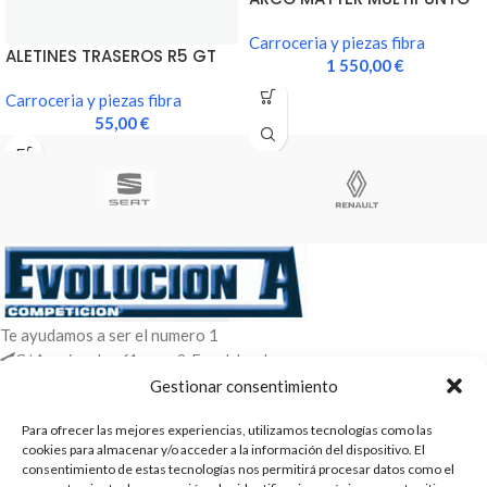
NUEVA HOMOLOGACION
Carroceria y piezas fibra
ALETINES TRASEROS R5 GT
1 550,00
€
TURBO EN FIBRA
Carroceria y piezas fibra
55,00
€
Te ayudamos a ser el numero 1
C/ Arquimedes 61 nave 2. Fuenlabrada
WhatsApp +34 670604426
Gestionar consentimiento
+34 916659294
Para ofrecer las mejores experiencias, utilizamos tecnologías como las
ENTRADAS RECIENTES
cookies para almacenar y/o acceder a la información del dispositivo. El
consentimiento de estas tecnologías nos permitirá procesar datos como el