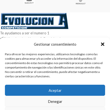
Te ayudamos a ser el numero 1
C/ Arquimedes 61 nave 2. Fuenlabrada
WhatsApp +34 670604426
Gestionar consentimiento
+34 916659294
Para ofrecer las mejores experiencias, utilizamos tecnologías como las
ENTRADAS RECIENTES
cookies para almacenar y/o acceder a la información del dispositivo. El
consentimiento de estas tecnologías nos permitirá procesar datos como el
comportamiento de navegación o las identificaciones únicas en este sitio.
POLÍTICAS
No consentir o retirar el consentimiento, puede afectar negativamente a
ciertas características y funciones.
ENLACES
CATEGORIAS
Aceptar
2025 | Evolucion-A Competicion: Fabricación y distribución,
Denegar
comercialización de repuestos para automóvil