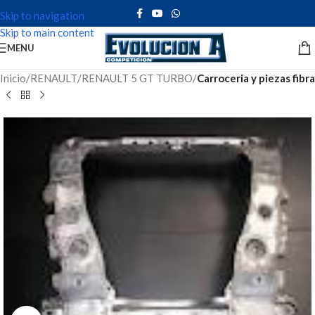
Skip to navigation
Skip to main content
MENU
Inicio
RENAULT
RENAULT 5 GT TURBO
Carroceria y piezas fibra