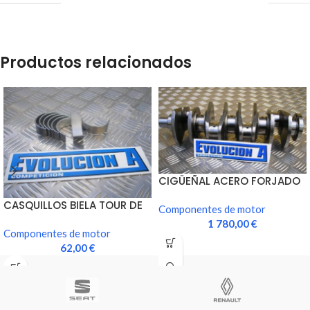
Productos relacionados
CIGÜEÑAL ACERO FORJADO
CARRERA 77mm
CASQUILLOS BIELA TOUR DE
Componentes de motor
CORSE TRIMETALICOS
1 780,00
€
Componentes de motor
62,00
€