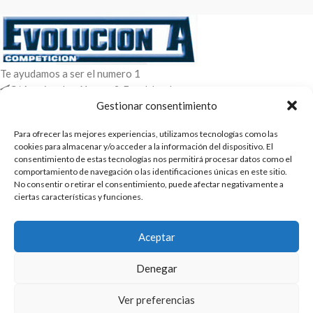
Te ayudamos a ser el numero 1
C/ Arquimedes 61 nave 2. Fuenlabrada
WhatsApp +34 670604426
Gestionar consentimiento
+34 916659294
Para ofrecer las mejores experiencias, utilizamos tecnologías como las
cookies para almacenar y/o acceder a la información del dispositivo. El
ENTRADAS RECIENTES
consentimiento de estas tecnologías nos permitirá procesar datos como el
comportamiento de navegación o las identificaciones únicas en este sitio.
POLÍTICAS
No consentir o retirar el consentimiento, puede afectar negativamente a
ciertas características y funciones.
ENLACES
CATEGORIAS
Aceptar
2025 | Evolucion-A Competicion: Fabricación y distribución,
Denegar
comercialización de repuestos para automóvil
Ver preferencias