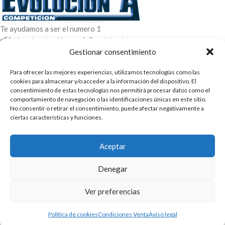
Te ayudamos a ser el numero 1
C/ Arquimedes 61 nave 2. Fuenlabrada
WhatsApp +34 670604426
Gestionar consentimiento
+34 916659294
Para ofrecer las mejores experiencias, utilizamos tecnologías como las
ENTRADAS RECIENTES
cookies para almacenar y/o acceder a la información del dispositivo. El
consentimiento de estas tecnologías nos permitirá procesar datos como el
comportamiento de navegación o las identificaciones únicas en este sitio.
POLÍTICAS
No consentir o retirar el consentimiento, puede afectar negativamente a
ciertas características y funciones.
ENLACES
CATEGORIAS
Aceptar
2025 | Evolucion-A Competicion: Fabricación y distribución,
Denegar
comercialización de repuestos para automóvil
Ver preferencias
Política de cookies
Condiciones Venta
Aviso legal
Shop
Cart
My account