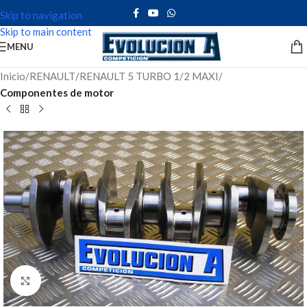
Skip to navigation
Skip to main content
MENU
Inicio
RENAULT
RENAULT 5 TURBO 1/2 MAXI
Componentes de motor
Click to enlarge