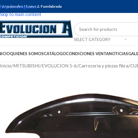
/ Arquimedes 61 nave 2. Fuenlabrada
Skip to navigation
Skip to main content
SELECT CATEGORY
NICIO
QUIENES SOMOS
CATÁLOGO
CONDICIONES VENTA
NOTICIAS
GALE
Inicio
MITSUBISHI
EVOLUCION 5-6
Carroceria y piezas fibra
CU