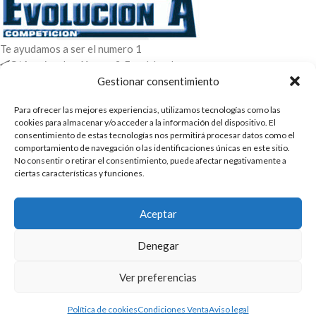
Te ayudamos a ser el numero 1
C/ Arquimedes 61 nave 2. Fuenlabrada
WhatsApp +34 670604426
Gestionar consentimiento
+34 916659294
Para ofrecer las mejores experiencias, utilizamos tecnologías como las
ENTRADAS RECIENTES
cookies para almacenar y/o acceder a la información del dispositivo. El
consentimiento de estas tecnologías nos permitirá procesar datos como el
comportamiento de navegación o las identificaciones únicas en este sitio.
POLÍTICAS
No consentir o retirar el consentimiento, puede afectar negativamente a
ciertas características y funciones.
ENLACES
CATEGORIAS
Aceptar
2025 | Evolucion-A Competicion: Fabricación y distribución,
Denegar
comercialización de repuestos para automóvil
Ver preferencias
Política de cookies
Condiciones Venta
Aviso legal