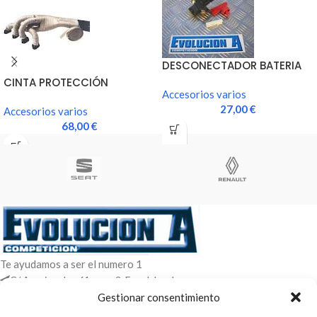
DESCONECTADOR BATERIA
CINTA PROTECCIÓN
Accesorios varios
ANTICALORICA
27,00
€
Accesorios varios
68,00
€
Te ayudamos a ser el numero 1
C/ Arquimedes 61 nave 2. Fuenlabrada
WhatsApp +34 670604426
Gestionar consentimiento
+34 916659294