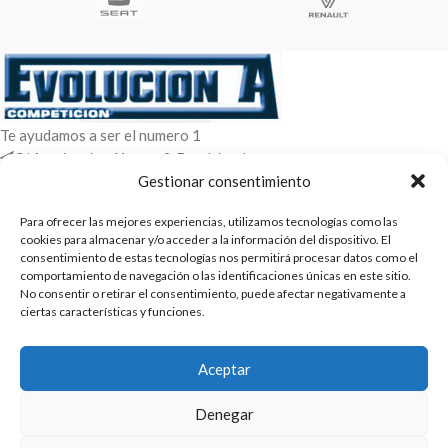
Te ayudamos a ser el numero 1
C/ Arquimedes 61 nave 2. Fuenlabrada
WhatsApp +34 670604426
Gestionar consentimiento
+34 916659294
Para ofrecer las mejores experiencias, utilizamos tecnologías como las
ENTRADAS RECIENTES
cookies para almacenar y/o acceder a la información del dispositivo. El
consentimiento de estas tecnologías nos permitirá procesar datos como el
comportamiento de navegación o las identificaciones únicas en este sitio.
POLÍTICAS
No consentir o retirar el consentimiento, puede afectar negativamente a
ciertas características y funciones.
ENLACES
CATEGORIAS
Aceptar
2025 | Evolucion-A Competicion: Fabricación y distribución,
Denegar
comercialización de repuestos para automóvil