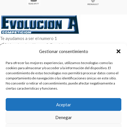
Te ayudamos a ser el numero 1
C/ Arquimedes 61 nave 2. Fuenlabrada
WhatsApp +34 670604426
Gestionar consentimiento
+34 916659294
Para ofrecer las mejores experiencias, utilizamos tecnologías como las
ENTRADAS RECIENTES
cookies para almacenar y/o acceder a la información del dispositivo. El
consentimiento de estas tecnologías nos permitirá procesar datos como el
comportamiento de navegación o las identificaciones únicas en este sitio.
POLÍTICAS
No consentir o retirar el consentimiento, puede afectar negativamente a
ciertas características y funciones.
ENLACES
CATEGORIAS
Aceptar
2025 | Evolucion-A Competicion: Fabricación y distribución,
Denegar
comercialización de repuestos para automóvil