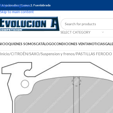
/ Arquimedes 61 nave 2. Fuenlabrada
Skip to navigation
Skip to main content
SELECT CATEGORY
NICIO
QUIENES SOMOS
CATÁLOGO
CONDICIONES VENTA
NOTICIAS
GALE
Inicio
CITROËN
SAXO
Suspension y frenos
PASTILLAS FERODO 