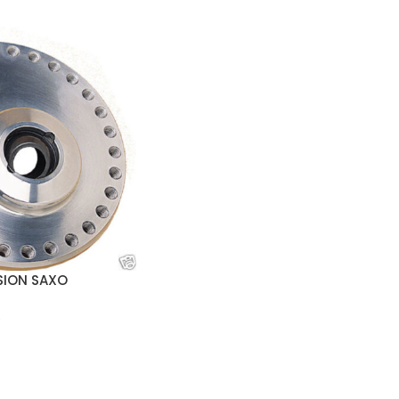
SION SAXO
s