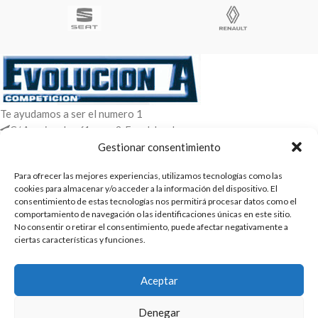
Te ayudamos a ser el numero 1
C/ Arquimedes 61 nave 2. Fuenlabrada
WhatsApp +34 670604426
Gestionar consentimiento
+34 916659294
Para ofrecer las mejores experiencias, utilizamos tecnologías como las
ENTRADAS RECIENTES
cookies para almacenar y/o acceder a la información del dispositivo. El
consentimiento de estas tecnologías nos permitirá procesar datos como el
comportamiento de navegación o las identificaciones únicas en este sitio.
POLÍTICAS
No consentir o retirar el consentimiento, puede afectar negativamente a
ciertas características y funciones.
ENLACES
CATEGORIAS
Aceptar
2025 | Evolucion-A Competicion: Fabricación y distribución,
Denegar
comercialización de repuestos para automóvil