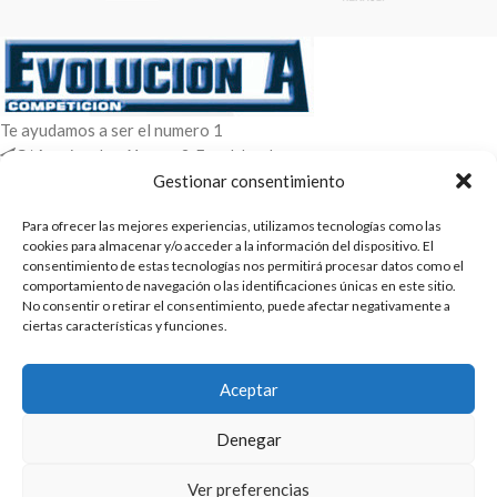
Te ayudamos a ser el numero 1
C/ Arquimedes 61 nave 2. Fuenlabrada
WhatsApp +34 670604426
Gestionar consentimiento
+34 916659294
Para ofrecer las mejores experiencias, utilizamos tecnologías como las
ENTRADAS RECIENTES
cookies para almacenar y/o acceder a la información del dispositivo. El
consentimiento de estas tecnologías nos permitirá procesar datos como el
comportamiento de navegación o las identificaciones únicas en este sitio.
POLÍTICAS
No consentir o retirar el consentimiento, puede afectar negativamente a
ciertas características y funciones.
ENLACES
CATEGORIAS
Aceptar
2025 | Evolucion-A Competicion: Fabricación y distribución,
Denegar
comercialización de repuestos para automóvil
Ver preferencias