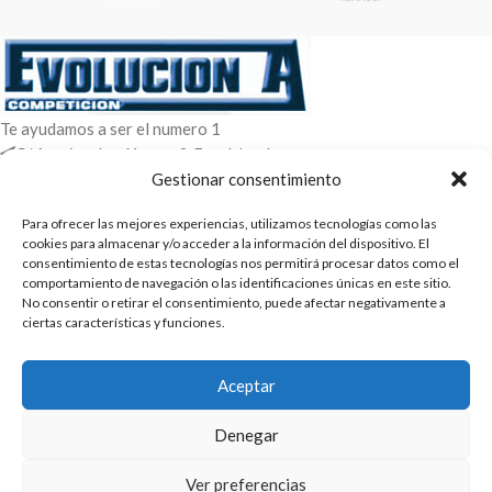
Te ayudamos a ser el numero 1
C/ Arquimedes 61 nave 2. Fuenlabrada
WhatsApp +34 670604426
Gestionar consentimiento
+34 916659294
Para ofrecer las mejores experiencias, utilizamos tecnologías como las
ENTRADAS RECIENTES
cookies para almacenar y/o acceder a la información del dispositivo. El
consentimiento de estas tecnologías nos permitirá procesar datos como el
comportamiento de navegación o las identificaciones únicas en este sitio.
POLÍTICAS
No consentir o retirar el consentimiento, puede afectar negativamente a
ciertas características y funciones.
ENLACES
CATEGORIAS
Aceptar
2025 | Evolucion-A Competicion: Fabricación y distribución,
Denegar
comercialización de repuestos para automóvil
Ver preferencias