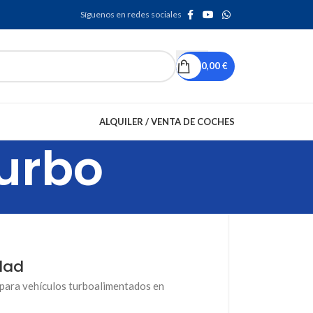
Síguenos en redes sociales
0,00
€
ALQUILER / VENTA DE COCHES
turbo
dad
 para vehículos turboalimentados en