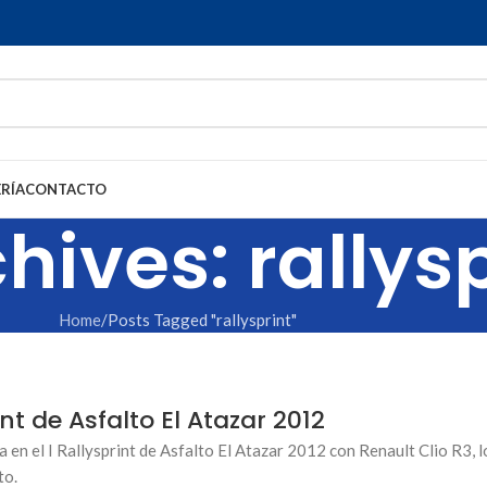
RÍA
CONTACTO
hives: rallys
Home
Posts Tagged "rallysprint"
int de Asfalto El Atazar 2012
a en el I Rallysprint de Asfalto El Atazar 2012 con Renault Clio R3,
to.