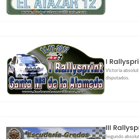
I Rallysp
Victoria absolut
disputados.
III Rally
Segundo absolut