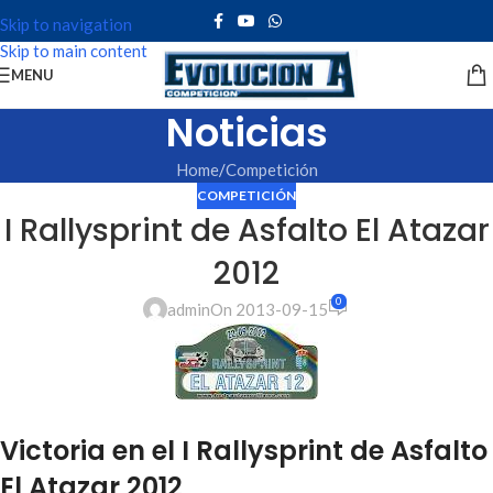
Skip to navigation
Skip to main content
MENU
Noticias
Home
Competición
COMPETICIÓN
I Rallysprint de Asfalto El Atazar
2012
0
admin
On 2013-09-15
Victoria en el I Rallysprint de Asfalto
El Atazar 2012